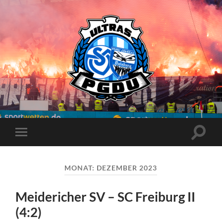
Proud
Generation
Duisburg
Suchfe
Mobile-
ein-/a
Menü
ein-/ausblenden
MONAT:
DEZEMBER 2023
Meidericher SV – SC Freiburg II
(4:2)