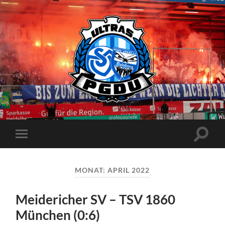
Proud
Generation
Duisburg
Suchfe
Mobile-
ein-/a
Menü
ein-/ausblenden
MONAT:
APRIL 2022
Meidericher SV – TSV 1860
München (0:6)