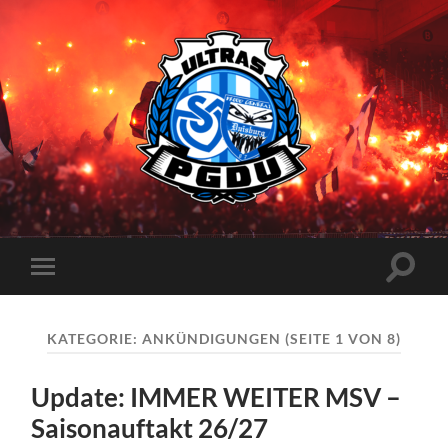
Proud
Generation
Duisburg
Suchfe
Mobile-
ein-/a
Menü
ein-/ausblenden
KATEGORIE:
ANKÜNDIGUNGEN
(SEITE 1 VON 8)
Update: IMMER WEITER MSV –
Saisonauftakt 26/27