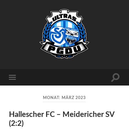
Proud
Generation
Duisburg
Suchfe
Mobile-
ein-/a
Menü
ein-/ausblenden
MONAT:
MÄRZ 2023
Hallescher FC – Meidericher SV
(2:2)