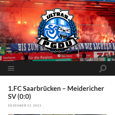
Proud
Generation
Duisburg
Suchfe
Mobile-
ein-/a
Menü
ein-/ausblenden
1.FC Saarbrücken – Meidericher
SV (0:0)
DEZEMBER 15, 2023