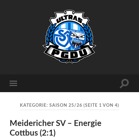
Proud
Generation
Duisburg
Suchfe
Mobile-
ein-/a
Menü
ein-/ausblenden
KATEGORIE:
SAISON 25/26
(SEITE 1 VON 4)
Meidericher SV – Energie
Cottbus (2:1)