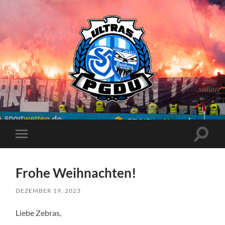
Proud
Generation
Duisburg
Suchfe
Mobile-
ein-/a
Menü
ein-/ausblenden
Frohe Weihnachten!
DEZEMBER 19, 2023
Liebe Zebras,