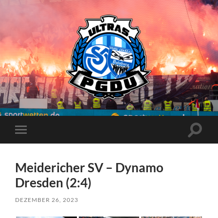
Proud
Generation
Duisburg
Suchfe
Mobile-
ein-/a
Menü
ein-/ausblenden
Meidericher SV – Dynamo
Dresden (2:4)
DEZEMBER 26, 2023