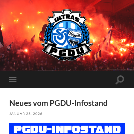
Proud
Generation
Duisburg
Suchfe
Mobile-
ein-/a
Menü
ein-/ausblenden
Neues vom PGDU-Infostand
JANUAR 23, 2026