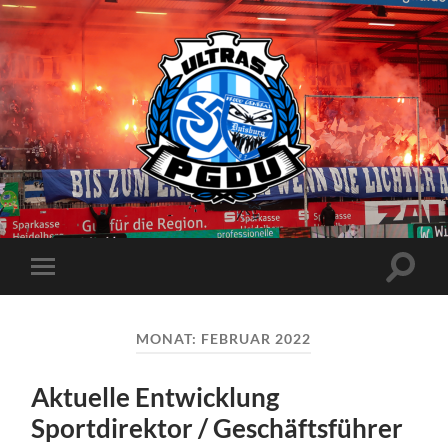
Proud
Generation
Duisburg
Suchfe
Mobile-
ein-/a
Menü
ein-/ausblenden
MONAT:
FEBRUAR 2022
Aktuelle Entwicklung
Sportdirektor / Geschäftsführer