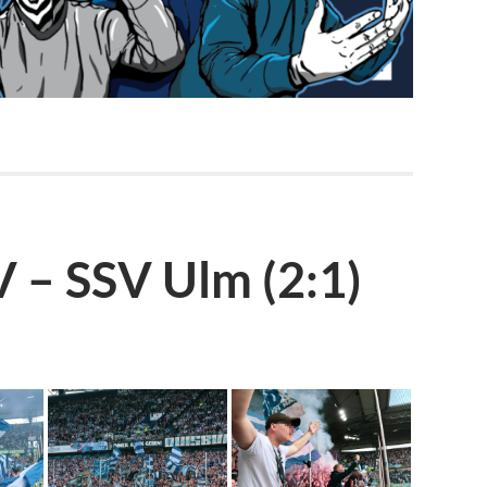
 – SSV Ulm (2:1)