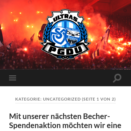
Proud
Generation
Duisburg
Suchfe
Mobile-
ein-/a
Menü
ein-/ausblenden
KATEGORIE:
UNCATEGORIZED
(SEITE 1 VON 2)
Mit unserer nächsten Becher-
Spendenaktion möchten wir eine