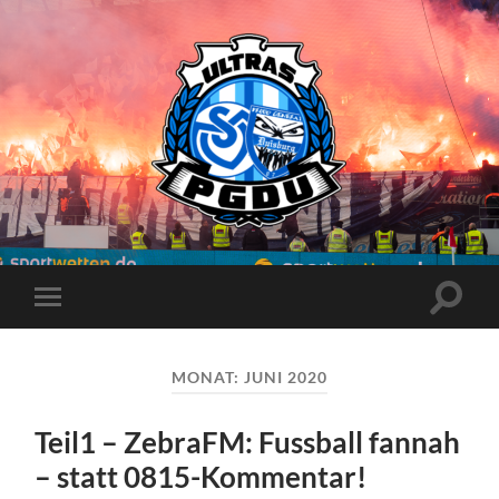
Proud
Generation
Duisburg
Suchfe
Mobile-
ein-/a
Menü
ein-/ausblenden
MONAT:
JUNI 2020
Teil1 – ZebraFM: Fussball fannah
– statt 0815-Kommentar!