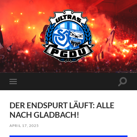
Proud
Generation
Duisburg
Suchfe
Mobile-
ein-/a
Menü
ein-/ausblenden
DER ENDSPURT LÄUFT: ALLE
NACH GLADBACH!
APRIL 17, 2025