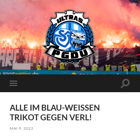
Proud
Generation
Duisburg
Suchfe
Mobile-
ein-/a
Menü
ein-/ausblenden
ALLE IM BLAU-WEISSEN
TRIKOT GEGEN VERL!
MAI 9, 2022