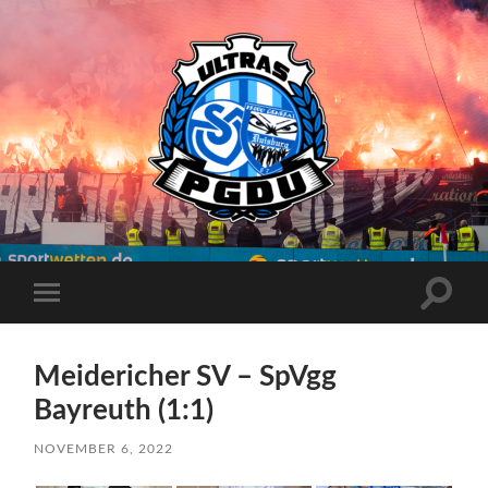
Proud
Generation
Duisburg
Suchfe
Mobile-
ein-/a
Menü
ein-/ausblenden
Meidericher SV – SpVgg
Bayreuth (1:1)
NOVEMBER 6, 2022