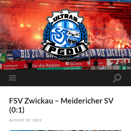
Proud
Generation
Duisburg
Suchfe
Mobile-
ein-/a
Menü
ein-/ausblenden
FSV Zwickau – Meidericher SV
(0:1)
AUGUST 10, 2022