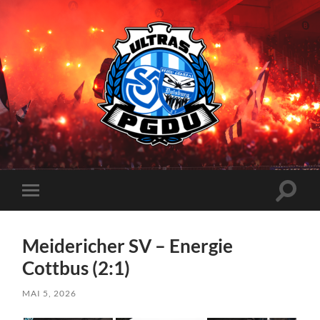
Proud
Generation
Duisburg
Suchfe
Mobile-
ein-/a
Menü
ein-/ausblenden
Meidericher SV – Energie
Cottbus (2:1)
MAI 5, 2026