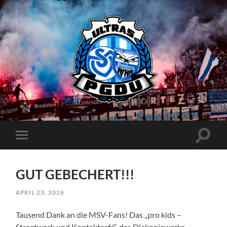
Proud
Generation
Duisburg
Suchfe
Mobile-
ein-/a
Menü
ein-/ausblenden
GUT GEBECHERT!!!
APRIL 23, 2026
Tausend Dank an die MSV-Fans! Das „pro kids –
Streetwork und Kontaktcafé“, des Diakoniewerks