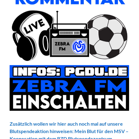
Zusätzlich wollen wir hier auch noch mal auf unsere
Blutspendeaktion hinweisen: Mein Blut für den MSV –
Kooperation mit dem BZD Blutspendezentrum