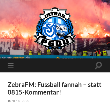
Proud
Generation
Duisburg
Suchfe
Mobile-
ein-/a
Menü
ein-/ausblenden
ZebraFM: Fussball fannah – statt
0815-Kommentar!
JUNI 18, 2020