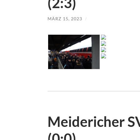
(2:3)
MÄRZ 15, 2023
/
Meidericher S
(0:0)