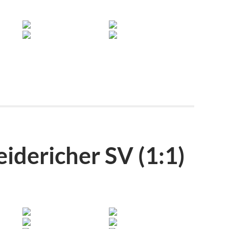
idericher SV (1:1)