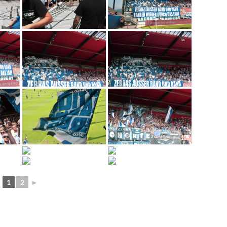
1
2
►