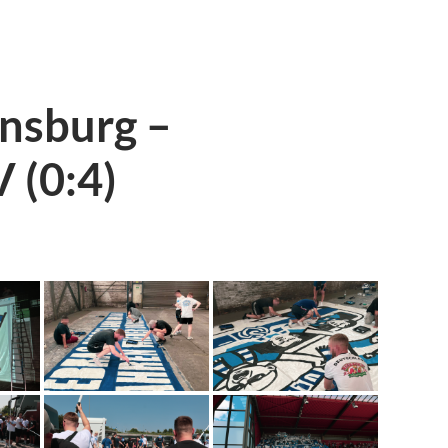
nsburg –
 (0:4)