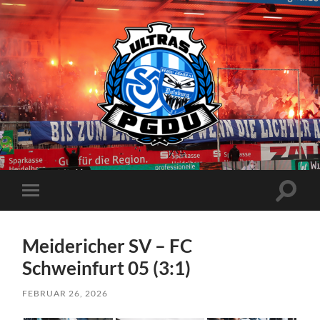
Proud
Generation
Duisburg
Suchfe
Mobile-
ein-/a
Menü
ein-/ausblenden
Meidericher SV – FC
Schweinfurt 05 (3:1)
FEBRUAR 26, 2026