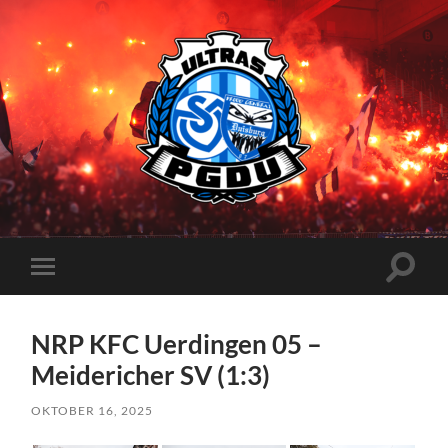
Proud
Generation
Duisburg
Suchfe
Mobile-
ein-/a
Menü
ein-/ausblenden
NRP KFC Uerdingen 05 –
Meidericher SV (1:3)
OKTOBER 16, 2025