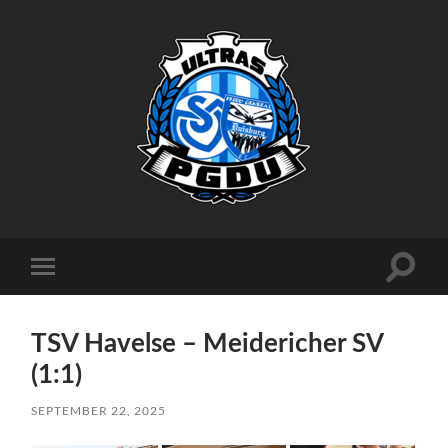
Proud
Generation
Duisburg
Suchfe
Mobile-
ein-/a
Menü
ein-/ausblenden
TSV Havelse – Meidericher SV
(1:1)
SEPTEMBER 22, 2025