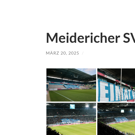
Meidericher SV 
MÄRZ 20, 2025
/