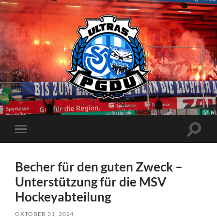
Proud
Generation
Duisburg
Suchfe
Mobile-
ein-/a
Menü
ein-/ausblenden
Becher für den guten Zweck –
Unterstützung für die MSV
Hockeyabteilung
OKTOBER 31, 2024