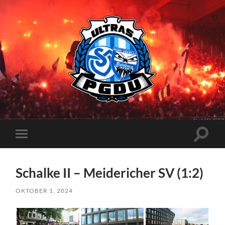
Proud
Generation
Duisburg
Suchfe
Mobile-
ein-/a
Menü
ein-/ausblenden
Schalke II – Meidericher SV (1:2)
OKTOBER 1, 2024