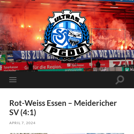
Proud
Generation
Duisburg
Suchfe
Mobile-
ein-/a
Menü
ein-/ausblenden
Rot-Weiss Essen – Meidericher
SV (4:1)
APRIL 7, 2024