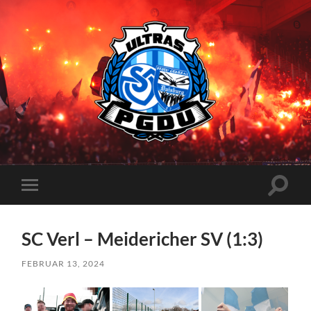
Proud
Generation
Duisburg
Suchfe
Mobile-
ein-/a
Menü
ein-/ausblenden
SC Verl – Meidericher SV (1:3)
FEBRUAR 13, 2024