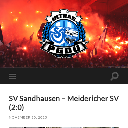
Proud
Generation
Duisburg
Suchfe
Mobile-
ein-/a
Menü
ein-/ausblenden
SV Sandhausen – Meidericher SV
(2:0)
NOVEMBER 30, 2023