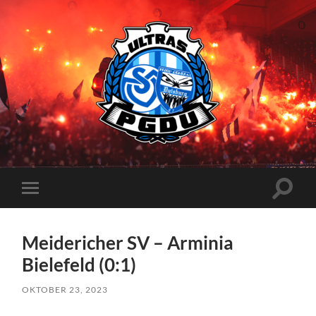
Proud
Generation
Duisburg
Suchfe
Mobile-
ein-/a
Menü
ein-/ausblenden
Meidericher SV – Arminia
Bielefeld (0:1)
OKTOBER 23, 2023