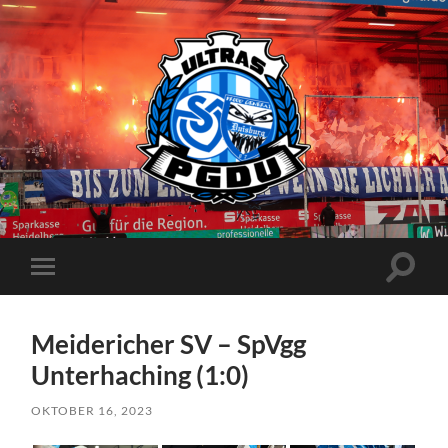
Proud
Generation
Duisburg
Suchfe
Mobile-
ein-/a
Menü
ein-/ausblenden
Meidericher SV – SpVgg
Unterhaching (1:0)
OKTOBER 16, 2023