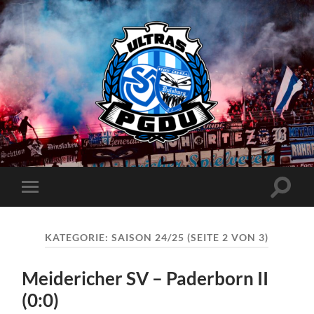
Proud
Generation
Duisburg
Suchfe
Mobile-
ein-/a
Menü
ein-/ausblenden
KATEGORIE:
SAISON 24/25
(SEITE 2 VON 3)
Meidericher SV – Paderborn II
(0:0)